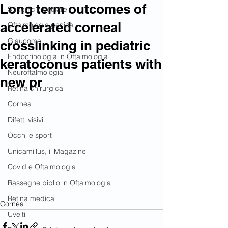
Long term outcomes of
Superficie oculare
accelerated corneal
Oftalmologia genica
Glaucoma
crosslinking in pediatric
Endocrinologia in Oftalmologia
keratoconus patients with
Neuroftalmologia
new pr
Retina chirurgica
Cornea
Difetti visivi
Occhi e sport
Unicamillus, il Magazine
Covid e Oftalmologia
Rassegne biblio in Oftalmologia
Retina medica
Cornea
Uveiti