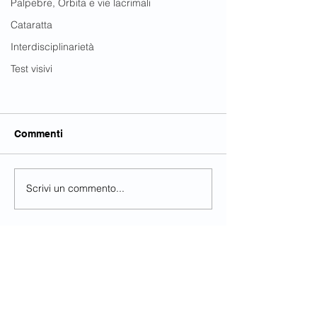
Palpebre, Orbita e vie lacrimali
Cataratta
Interdisciplinarietà
Test visivi
Commenti
Scrivi un commento...
Diabetic eye disease: Best
Contatti
treatment options for your
patients
Eyenews24 - Via
Camposampiero,
173 - 00191
-
Roma