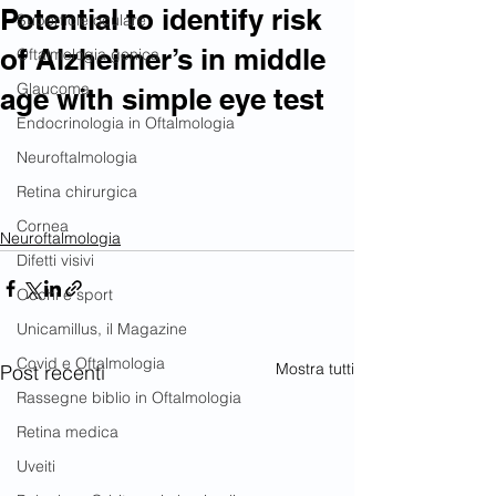
Potential to identify risk
Superficie oculare
of Alzheimer’s in middle
Oftalmologia genica
Glaucoma
age with simple eye test
Endocrinologia in Oftalmologia
Neuroftalmologia
Retina chirurgica
Cornea
Neuroftalmologia
Difetti visivi
Occhi e sport
Unicamillus, il Magazine
Covid e Oftalmologia
Mostra tutti
Post recenti
Rassegne biblio in Oftalmologia
Retina medica
Uveiti