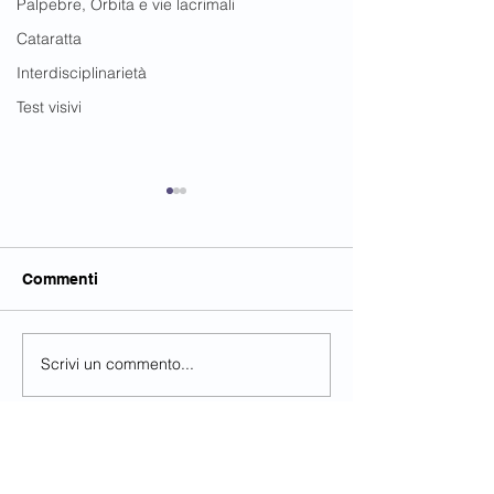
Palpebre, Orbita e vie lacrimali
Cataratta
Interdisciplinarietà
Test visivi
Commenti
Scrivi un commento...
What to know about
Visual Hallucin
neurotrophic
Surprisingly C
keratoconjunctivitis
Age-Related Ma
(NK)
Degeneration
Contatti