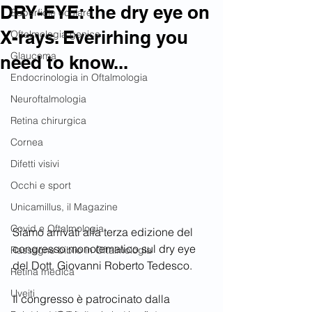
DRY-EYE: the dry eye on
Superficie oculare
X-rays. Everirhing you
Oftalmologia genica
Glaucoma
need to know...
Endocrinologia in Oftalmologia
Neuroftalmologia
Retina chirurgica
Cornea
Difetti visivi
Occhi e sport
Unicamillus, il Magazine
Covid e Oftalmologia
Siamo arrivati alla terza edizione del 
congresso monotematico sul dry eye 
Rassegne biblio in Oftalmologia
del Dott. Giovanni Roberto Tedesco.
Retina medica
Uveiti
Il congresso è patrocinato dalla 