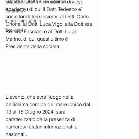
Palpebre, Orbita e vie lacrimali
societa’ IDEA (international dry eye 
academy) di cui il Dott. Tedesco e’ 
Cataratta
socio fondatore insieme al Dott. Carlo 
Interdisciplinarietà
Orione, al Dott. Luca Vigo, alla Dott.ssa 
Test visivi
Romina Fasciani e al Dott. Luigi 
Marino, di cui quest'ultimo è 
Presidente della societa’.
L'evento, che avra’ luogo nella 
bellissima cornice del mare ionico dal 
13 al 15 Giugno 2024, sara’ 
caratterizzato dalla presenza di 
numerosi relatori internazionali e 
nazionali.