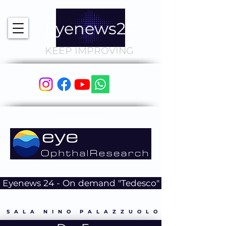
Eyenews24
KEEP IMPROVING
Sponsored by
Eyenews 24 - On demand "Tedesco"
S A L A N I N O P A L A Z Z U O L O