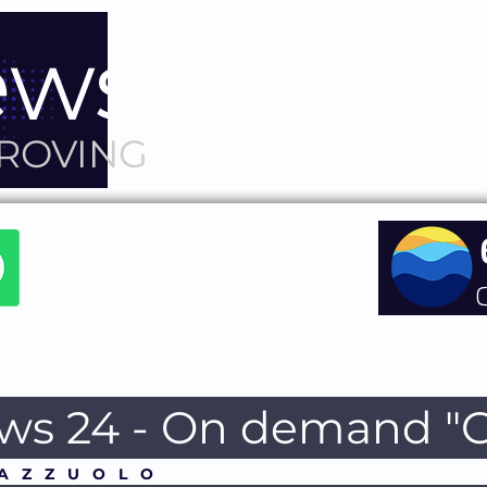
ws 24
PROVING
Sponsored by
ws 24 - On demand "Ge
A Z Z U O L O