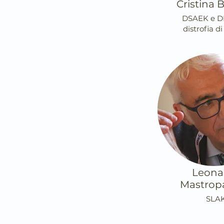
Cristina
DSAEK e D
distrofia d
Leona
Mastrop
SLA