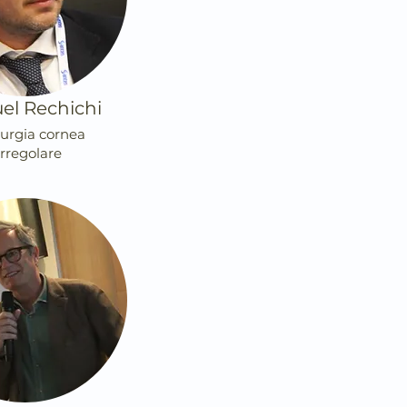
el Rechichi
rurgia cornea
irregolare