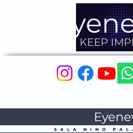
Eyene
KEEP IM
Eyene
S A L A N I N O P A L 