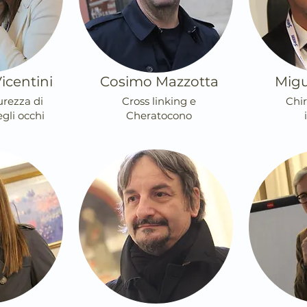
icentini
Cosimo Mazzotta
Migu
urezza di
Cross linking e
Chi
gli occhi
Cheratocono