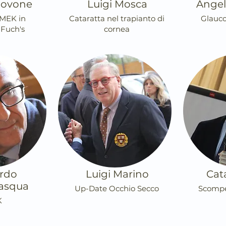
 Bovone
Luigi Mosca
Angel
MEK in
Cataratta nel trapianto di
Glauco
i Fuch's
cornea
rdo
Luigi Marino
Cat
asqua
Up-Date Occhio Secco
Scompe
K