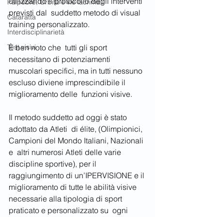
utilizzando il protocollo degli interventi 
Palpebre, Orbita e vie lacrimali
previsti dal  suddetto metodo di visual 
Cataratta
training personalizzato.
Interdisciplinarietà
Test visivi
È ben noto che  tutti gli sport 
necessitano di potenziamenti 
muscolari specifici, ma in tutti nessuno 
escluso diviene imprescindibile il 
miglioramento delle  funzioni visive. 
Il metodo suddetto ad oggi è stato 
adottato da Atleti  di élite, (Olimpionici, 
Campioni del Mondo Italiani, Nazionali 
e  altri numerosi Atleti delle varie 
discipline sportive), per il  
raggiungimento di un’IPERVISIONE e il 
miglioramento di tutte le abilità visive 
necessarie alla tipologia di sport 
praticato e personalizzato su  ogni 