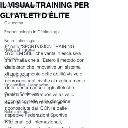
IL VISUAL TRAINING PER
Superficie oculare
GLI ATLETI D'ÉLITE
Oftalmologia genica
Glaucoma
Endocrinologia in Oftalmologia
Neuroftalmologia
E' nato “SPORTVISION TRAINING 
Retina chirurgica
SYSTEM SRL” che vanta in esclusiva 
Cornea
sia in Italia che all’Estero il metodo con 
delle tecniche innovative un  sistema 
Difetti visivi
di potenziamento delle abilità visive e 
Occhi e sport
neurosensoriali rivolte al miglioramento 
Unicamillus, il Magazine
delle performance degli atleti che 
Covid e Oftalmologia
praticano attività  sportive a livello 
agonistico nelle varie discipline 
Rassegne biblio in Oftalmologia
riconosciute dal  CONI e dalle 
Retina medica
rispettive Federazioni Sportive 
Uveiti
Nazionali ed  Internazionali, 